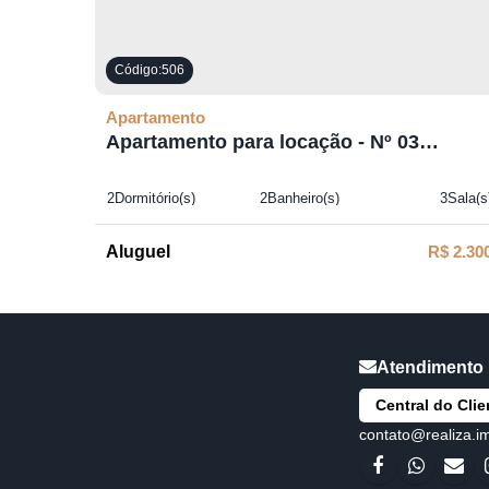
506
Apartamento
Apartamento para locação - Nº 03
(Térreo)
2
Dormitório(s)
2
Banheiro(s)
3
Sala(s
1
Suíte(s)
1
Vaga(s)
R$
2.30
Central do Clie
contato@realiza.i