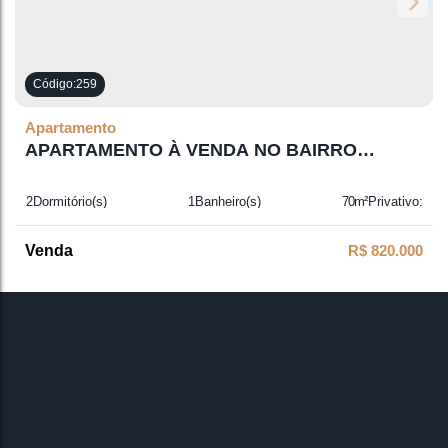
259
Apartamento
APARTAMENTO À VENDA NO BAIRRO
TABULEIRO DOS OLIVEIRAS, ITAPEMA
2
Dormitório(s)
1
Banheiro(s)
70m²
Privativo:
1
Suíte(s)
1
Vaga(s)
R$
820.000