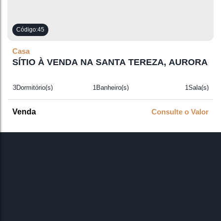
45
Casa
SÍTIO À VENDA NA SANTA TEREZA, AURORA
3
Dormitório(s)
1
Banheiro(s)
1
Sala(s)
1
Suíte(s)
Consulte o Valor