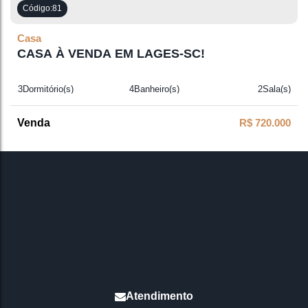
81
Casa
CASA À VENDA EM LAGES-SC!
3
Dormitório(s)
4
Banheiro(s)
2
Sala(s)
1
Suíte(s)
2
Vaga(s)
R$
720.000