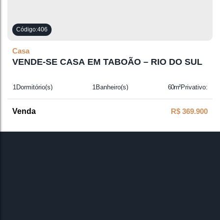
406
Casa
VENDE-SE CASA EM TABOÃO – RIO DO SUL
1
Dormitório(s)
1
Banheiro(s)
60m²
Privativo:
1
Sala(s)
1
Suíte(s)
1
Vaga(s)
R$
369.900