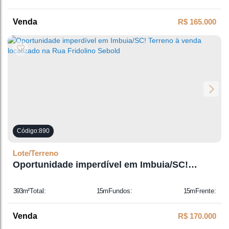
31m
Lado Direito:
31m
Lado Esquerdo:
R$
165.000
890
Lote/Terreno
Oportunidade imperdível em Imbuia/SC!
Terreno à venda localizado na Rua Fridolino
Sebold
393m²
Total:
15m
Fundos:
15m
Frente:
28m
Lado Direito:
28m
Lado Esquerdo:
R$
170.000