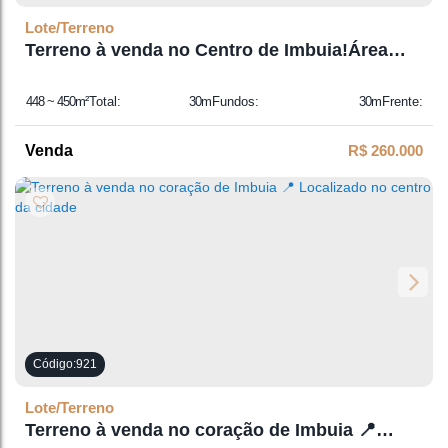
Lote/Terreno
Terreno à venda no Centro de Imbuia!Área
total de 450m²
448 ~ 450m²
Total:
30m
Fundos:
30m
Frente:
15m
Lado Direito:
15m
Lado Esquerdo:
R$
260.000
921
Lote/Terreno
Terreno à venda no coração de Imbuia 📍