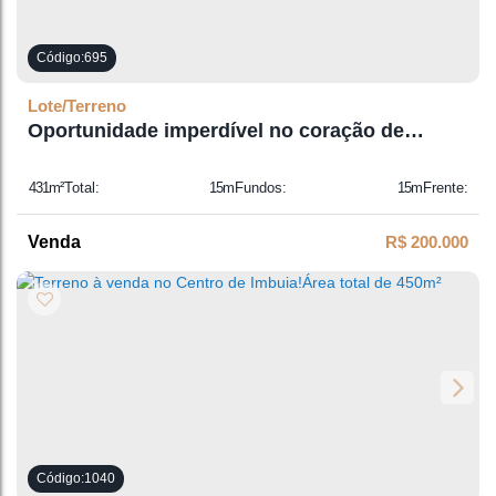
695
Lote/Terreno
Oportunidade imperdível no coração de
Imbuia!
431m²
Total:
15m
Fundos:
15m
Frente:
29m
Lado Direito:
29m
Lado Esquerdo:
R$
200.000
1040