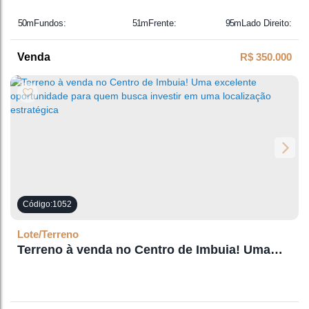
Localizado no centro da cidade
50m
Fundos:
51m
Frente:
95m
Lado Direito:
113m
Lado Esquerdo:
R$
350.000
1052
Lote/Terreno
Terreno à venda no Centro de Imbuia! Uma
excelente oportunidade para quem busca
investir em uma localização estratégica