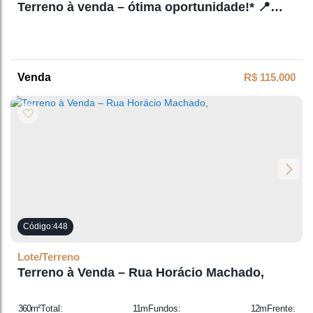
Terreno à venda – ótima oportunidade!* 📍
Localizado na Estrada Geral Campo Azul –
Imbuia
R$
115.000
448
Lote/Terreno
Terreno à Venda – Rua Horácio Machado,
360m²
Total:
11m
Fundos:
12m
Frente: