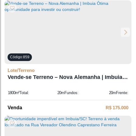
859
Lote/Terreno
Vende-se Terreno – Nova Alemanha | Imbuia
Ótima oportunidade para investir ou
construir!
1800m²
Total:
20m
Fundos:
20m
Frente:
90m
Lado Direito:
90m
Lado Esquerdo:
R$
175.000