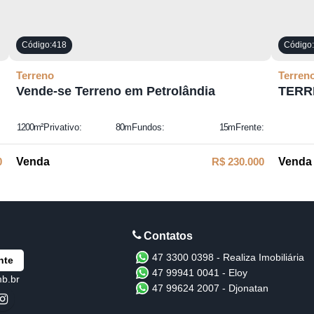
418
Terreno
Terren
Vende-se Terreno em Petrolândia
TERR
OPOR
1200m²
Privativo:
80m
Fundos:
15m
Frente:
0
R$
230.000
47 3300 0398 - Realiza Imobiliária
nte
47 99941 0041 - Eloy
mb.br
47 99624 2007 - Djonatan