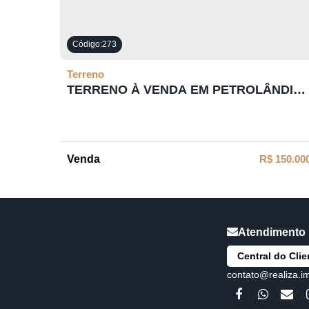
273
Terreno
TERRENO À VENDA EM PETROLÂNDIA-
SC
R$
150.00
Central do Clie
contato@realiza.i