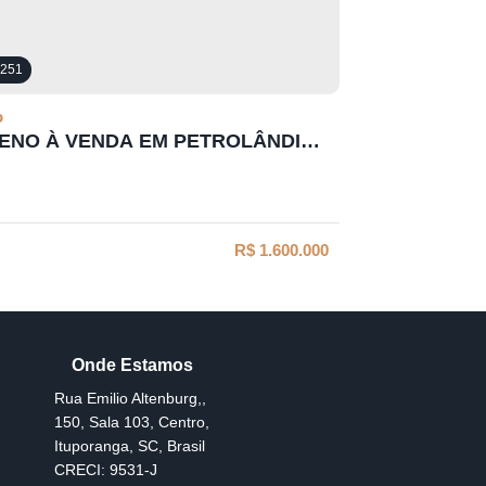
251
o
ENO À VENDA EM PETROLÂNDIA-
TUNIDADE EXCLUSIVA
R$
1.600.000
Rua Emilio Altenburg,
,
150
,
Sala 103
,
Centro
,
Ituporanga
,
SC
,
Brasil
CRECI: 9531-J