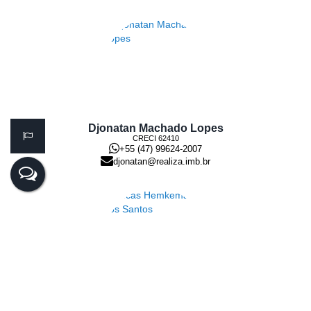
Djonatan Machado Lopes
CRECI
62410
+55 (47) 99624-2007
djonatan@realiza.imb.br
Lucas Hemkemaier dos Santos
CRECI
44.182