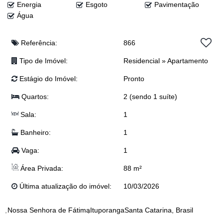
Energia
Esgoto
Pavimentação
Água
💰 Valor: R$ 420.000,00
(Valor sujeito a alteração sem aviso prévio)
Referência:
866
Uma ótima oportunidade para quem busca conforto e praticidade!
Tipo de Imóvel:
Residencial
»
Apartamento
📩 Entre em contato para mais informações ou agendar uma visita.
📲 Anderson: (47) 98468-0283
Estágio do Imóvel:
Pronto
📲 Djonatan: (47) 99624-2007
📲 Dyone: (47) 9113-5550
Quartos:
2 (sendo 1 suíte)
📲 Eloy: (47) 99941-0041
Sala:
1
📲 Josi: (47) 99243-5366
📲 Junior: (47) 99767-2341
Banheiro:
1
📲 Lucas: (47) 99143-0145
📲 Realiza Imobiliária: (47) 3300-0398
Vaga:
1
Área Privada:
88 m²
Última atualização do imóvel:
10/03/2026
Nossa Senhora de Fátima
Ituporanga
Santa Catarina, Brasil