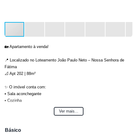
🏡 Apartamento à venda!
📍 Localizado no Loteamento João Paulo Neto – Nossa Senhora de
Fátima
📐 Apt 202 | 88m²
✨ O imóvel conta com:
• Sala aconchegante
• Cozinha
• 1 suíte
Ver mais...
• 1 quarto
• Banheiro social
• Lavação
Básico
• Churrasqueira para momentos especiais 🍖