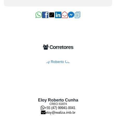
Corretores
Eloy Roberto Cunha
CRECI
61874
+55 (47) 99941-0041
eloy@realiza.imb.br