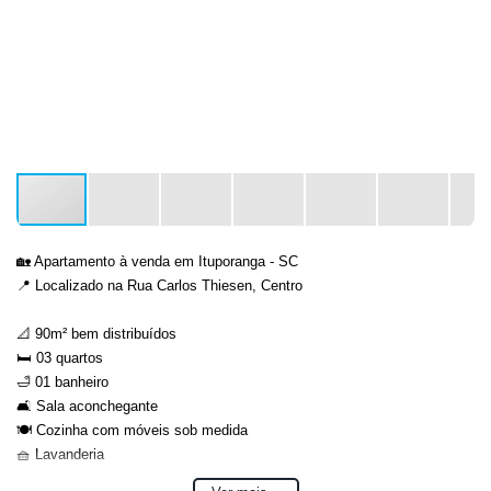
🏡 Apartamento à venda em Ituporanga - SC
📍 Localizado na Rua Carlos Thiesen, Centro
📐 90m² bem distribuídos
🛏️ 03 quartos
🛁 01 banheiro
🛋️ Sala aconchegante
🍽️ Cozinha com móveis sob medida
🧺 Lavanderia
🌅 03 sacadas, sendo 1 com churrasqueira