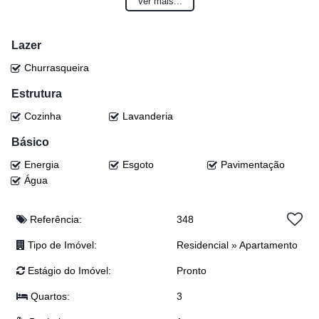
Ver mais...
🚗 Vaga de garagem para 01 carro
💰 R$ 470.000,00
Lazer
(Valor sujeito a alteração sem aviso prévio)
Churrasqueira
Entre em contato e agende sua visita! 📞
Estrutura
Cozinha
Lavanderia
Básico
Energia
Esgoto
Pavimentação
Água
Referência:
348
Tipo de Imóvel:
Residencial
»
Apartamento
Estágio do Imóvel:
Pronto
Quartos:
3