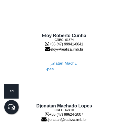
Eloy Roberto Cunha
CRECI
61874
+55 (47) 99941-0041
eloy@realiza.imb.br
Djonatan Machado Lopes
CRECI
62410
+55 (47) 99624-2007
djonatan@realiza.imb.br