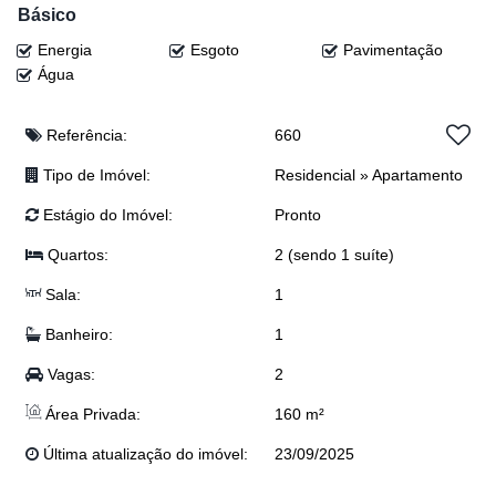
🚗 02 vagas de garagem
Básico
Energia
Esgoto
Pavimentação
💰 Valor: R$ 1.100.000,00
Água
(Valor sujeito a alteração sem aviso prévio)
📞 Entre em contato agora mesmo e agende uma visita:
Referência:
660
📲 Eloy: (47) 99941-0041
Tipo de Imóvel:
Residencial
»
Apartamento
📲 Djonatan: (47) 99624-2007
📲 Lucas: (47) 99143-0145
Estágio do Imóvel:
Pronto
📲 Josi: (47) 99243-5366
📲 Anderson: (47) 98468-0283
Quartos:
2 (sendo 1 suíte)
📲 Junior: (47) 99767-2341
Sala:
1
📲 Realiza Imobiliária: (47) 3300-0398
Banheiro:
1
Vagas:
2
Área Privada:
160 m²
Última atualização do imóvel:
23/09/2025