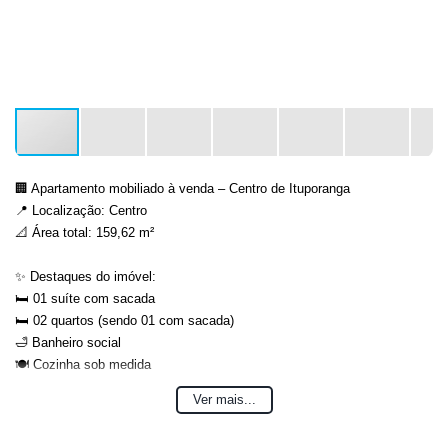
🏢 Apartamento mobiliado à venda – Centro de Ituporanga
📍 Localização: Centro
📐 Área total: 159,62 m²
✨ Destaques do imóvel:
🛏️ 01 suíte com sacada
🛏️ 02 quartos (sendo 01 com sacada)
🛁 Banheiro social
🍽️ Cozinha sob medida
🛋️ Sala sob medida
Ver mais...
🧺 Lavação
🔥 Sacada com churrasqueira e lareira