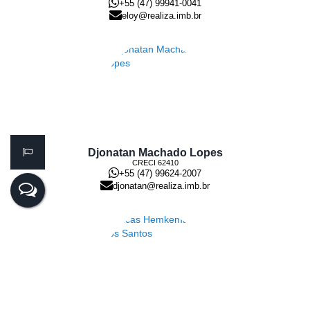
+55 (47) 99941-0041
eloy@realiza.imb.br
Djonatan Machado Lopes
CRECI
62410
+55 (47) 99624-2007
djonatan@realiza.imb.br