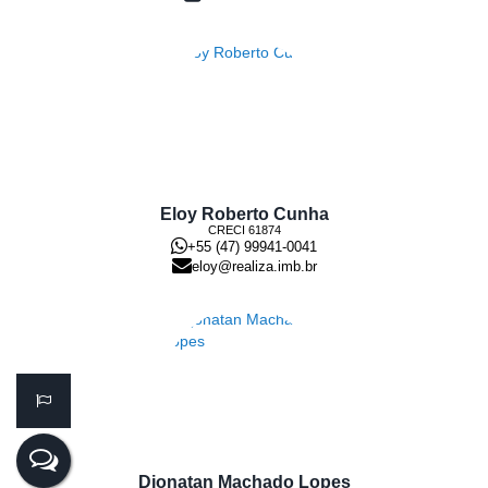
Eloy Roberto Cunha
CRECI
61874
+55 (47) 99941-0041
eloy@realiza.imb.br
Djonatan Machado Lopes