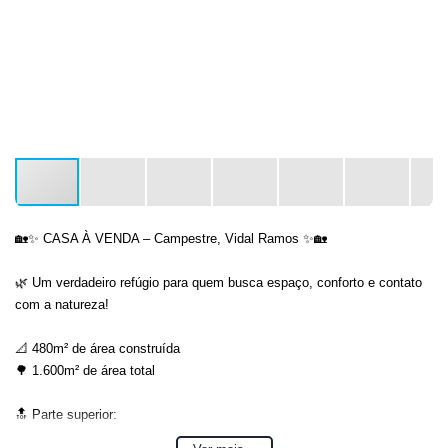
🏡✨ CASA À VENDA – Campestre, Vidal Ramos ✨🏡
🌿 Um verdadeiro refúgio para quem busca espaço, conforto e contato
com a natureza!
📐 480m² de área construída
🌳 1.600m² de área total
🔝 Parte superior:
🛏️ 1 suíte com closet