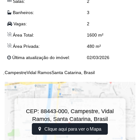
💰 Valor: Consulte o valor
Salas:
2
(Valor sujeito a alteração sem aviso prévio)
Banheiros:
3
📲 Entre em contato para mais informações e agende sua visita! ✨
Vagas:
2
📲 Djonatan: (47) 99624-2007
Área Total:
1600 m²
📲 Dyone: (47) 9113-5550
📲 Eloy: (47) 99941-0041
Área Privada:
480 m²
📲 Josi: (47) 99243-5366
📲 Junior: (47) 99767-2341
Última atualização do imóvel:
02/03/2026
📲 Lucas: (47) 99143-0145
📲 Realiza Imobiliária: (47) 3300-0398
Campestre
Vidal Ramos
Santa Catarina, Brasil
CEP: 88443-000
,
Campestre
,
Vidal
Ramos
,
Santa Catarina
,
Brasil
Clique aqui para ver o
Mapa