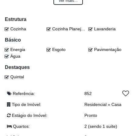
Ver mais...
🛏️ 1 quarto
🚿 1 banheiro social
🚻 1 lavabo
Estrutura
🛋️ Sala de estar
Cozinha
Cozinha Planejada
Lavanderia
🍽️ Sala de jantar
🌅 Sacada ao redor de toda a casa
Básico
Energia
Esgoto
Pavimentação
🔽 Parte inferior:
Água
📺 Sala de TV
🍳 Cozinha sob medida
Destaques
🛁 1 banheiro social com banheira
🚗 Garagem para 2 carros
Quintal
🎉 Área de festa toda equipada:
Referência:
852
🔥 Churrasqueira
🪑 Móveis sob medida
Tipo de Imóvel:
Residencial
»
Casa
Estágio do Imóvel:
Pronto
🌿 Ampla área verde
💧 Lagoa privativa
Quartos:
2 (sendo 1 suíte)