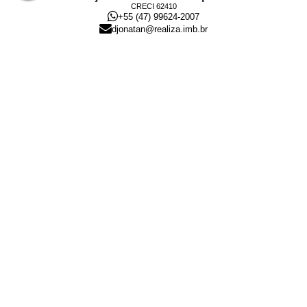
CRECI
62410
+55 (47) 99624-2007
djonatan@realiza.imb.br
Lucas Hemkemaier dos Santos
CRECI
44.182
+55 (47) 99143-0145
lucas@realiza.imb.br