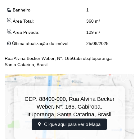
Banheiro:
1
Área Total:
360 m²
Área Privada:
109 m²
Última atualização do imóvel:
25/08/2025
Rua Alvina Becker Weber
,
N°:
165
Gabiroba
Ituporanga
Santa Catarina, Brasil
CEP: 88400-000
,
Rua Alvina Becker
Weber
,
N°:
165
,
Gabiroba
,
Ituporanga
,
Santa Catarina
,
Brasil
Clique aqui para ver o
Mapa