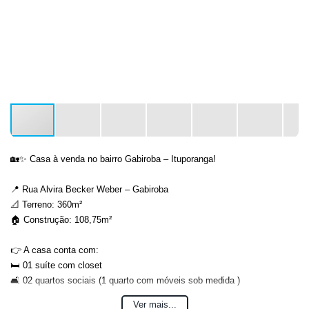
🏡✨ Casa à venda no bairro Gabiroba – Ituporanga!
📍 Rua Alvira Becker Weber – Gabiroba
📐 Terreno: 360m²
🏠 Construção: 108,75m²
👉 A casa conta com:
🛏️ 01 suíte com closet
🛋️ 02 quartos sociais (1 quarto com móveis sob medida )
🚿 Banheiro planejado
Ver mais...