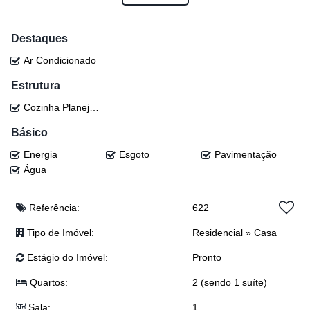
📺 Sala com rack
🍴 Cozinha com móveis planejados
🧺 Lavanderia
Destaques
Ar Condicionado
💰 Valor: R$ 800.000,00
(Valor sujeito a alteração sem aviso prévio)
Estrutura
Cozinha Planejada
✨ Conforto, praticidade e um lar moderno te esperam!
Básico
📲 Entre em contato e agende sua visita!
📲 Eloy: (47) 99941-0041
Energia
Esgoto
Pavimentação
📲 Djonatan: (47) 99624-2007
Água
📲 Lucas: (47) 99143-0145
📲 Josi: (47) 99243-5366
Referência:
622
📲 Anderson: (47) 98468-0283
📲 Junior: (47) 99767-2341
Tipo de Imóvel:
Residencial
»
Casa
📲 Realiza Imobiliária: (47) 3300-0398
Estágio do Imóvel:
Pronto
Quartos:
2 (sendo 1 suíte)
Sala:
1