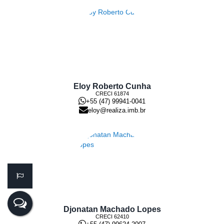
Eloy Roberto Cunha
CRECI
61874
+55 (47) 99941-0041
eloy@realiza.imb.br
Djonatan Machado Lopes
CRECI
62410