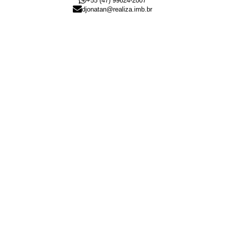
+55 (47) 99624-2007
djonatan@realiza.imb.br
Lucas Hemkemaier dos Santos
CRECI
44.182
+55 (47) 99143-0145
lucas@realiza.imb.br