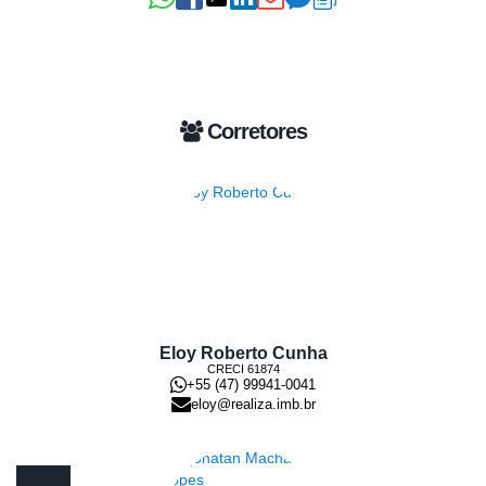
Corretores
Eloy Roberto Cunha
CRECI
61874
+55 (47) 99941-0041
eloy@realiza.imb.br