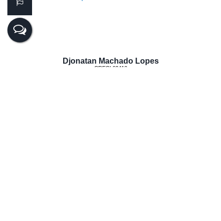
Djonatan Machado Lopes
CRECI
62410
+55 (47) 99624-2007
djonatan@realiza.imb.br
Lucas Hemkemaier dos Santos
CRECI
44.182
+55 (47) 99143-0145
lucas@realiza.imb.br