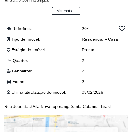
🛋️ Sala e Cozinha amplas
🚿 02 Banheiros
Ver mais...
🧺 Área de Lavação
🎉 Área de Festas
🚗 Garagem para 02 carros
Referência:
204
🔒 Terreno totalmente murado e cercado
Tipo de Imóvel:
Residencial
»
Casa
🐕 Canil para cachorro
Estágio do Imóvel:
Pronto
💰 Valor: R$500.000,00
Quartos:
2
Uma casa espaçosa e segura para você e sua família! Não perca essa
Banheiros:
2
oportunidade! Entre em contato para mais informações. 📞
Vagas:
2
🔸Realiza Imobiliária , realizando seus sonhos de morar bem! ✨🔑
Última atualização do imóvel:
08/02/2026
(Obs: valor sujeito à alteração sem aviso prévio)
Rua João Back
Vila Nova
Ituporanga
Santa Catarina, Brasil