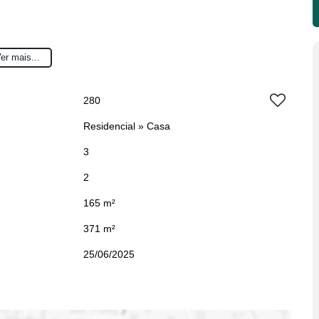
er mais...
cê e sua família!
280
Residencial
»
Casa
e em contato para mais informações!
3
2
#Espaço
#Conforto
165 m²
371 m²
25/06/2025