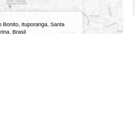
o Bonito
,
Ituporanga
,
Santa
rina
,
Brasil
qui para ver o
Mapa
Corretores