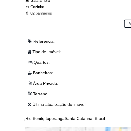
🛋️ Sala ampla
🍴 Cozinha
🚿 02 banheiros
🧺 Lavação
V
🌳 O terreno possui 370,5m², oferecendo muito espaço para vo
Referência:
💰 Valor: R$530.000,00
Tipo de Imóvel:
🌟 Não perca a chance de morar em um excelente local! Entr
Quartos:
(Obs: valor sujeito à alteração sem aviso prévio)
Banheiros:
#CasaÀVenda
#Ituporanga
#RioBonito
#Oportunidade
#Imóvel
Área Privada:
Terreno:
Última atualização do imóvel:
Rio Bonito
Ituporanga
Santa Catarina, Brasil