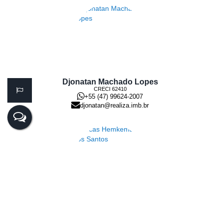
Djonatan Machado Lopes
CRECI
62410
+55 (47) 99624-2007
djonatan@realiza.imb.br
Lucas Hemkemaier dos Santos
CRECI
44.182
+55 (47) 99143-0145