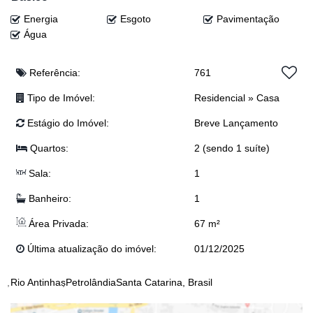
Energia
Esgoto
Pavimentação
💰 Valor: R$ 335.000,00
Água
(Obs: valor sujeito à alteração sem aviso prévio)
📞 Agende sua visita e venha conhecer seu futuro lar! 🏠✨
Referência:
761
📲 Eloy: (47) 99941-0041
Tipo de Imóvel:
Residencial
»
Casa
📲 Djonatan: (47) 99624-2007
📲 Lucas: (47) 99143-0145
Estágio do Imóvel:
Breve Lançamento
📲 Josi: (47) 99243-5366
📲 Anderson: (47) 98468-0283
Quartos:
2 (sendo 1 suíte)
📲 Junior: (47) 99767-2341
Sala:
1
📲 Dyone : (47) 9113-5550
📲 Realiza Imobiliária: (47) 3300-0398
Banheiro:
1
Área Privada:
67 m²
Última atualização do imóvel:
01/12/2025
Rio Antinhas
Petrolândia
Santa Catarina, Brasil