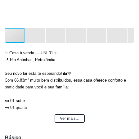
✨ Casa à venda — UNI 01 ✨
📍 Rio Antinhas, Petrolândia
Seu novo lar está te esperando! 🏡💛
Com 66,83m² muito bem distribuídos, essa casa oferece conforto e
praticidade para você e sua família:
🛏️ 01 suíte
🛏️ 01 quarto
🛋️ Sala
Ver mais...
🍽️ Cozinha
🧺 Área de serviço
🌤️ Área social perfeita para receber visitas
Básico