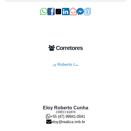
Corretores
Eloy Roberto Cunha
CRECI
61874
+55 (47) 99941-0041
eloy@realiza.imb.br