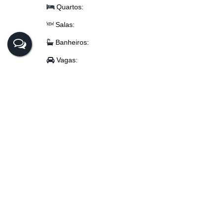
🎮 Área de jogos
Quartos:
🍕 Forno de pizza
🔥 Churrasqueira
Salas:
🏊 Piscina coberta
Banheiros:
💰 Valor: R$ 3.000.000,00
Vagas:
(Obs: valor sujeito à alteração sem aviso prévio)
Área Total:
📲 Entre em contato para mais informações e agende sua visi
Área Privada:
Alto padrão, conforto e exclusividade em um dos melhores bai
Última atualização do imóvel:
Pamplona
Rio do Sul
Santa Catarina, Brasil
CEP: 89160-000
,
P
Cata