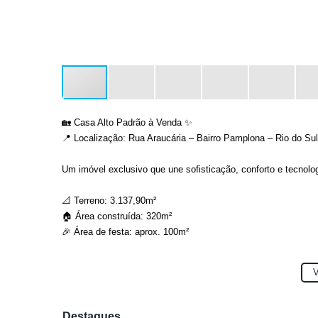
🏡 Casa Alto Padrão à Venda ✨
📍 Localização: Rua Araucária – Bairro Pamplona – Rio do Sul
Um imóvel exclusivo que une sofisticação, conforto e tecnolo
📐 Terreno: 3.137,90m²
🏠 Área construída: 320m²
🎉 Área de festa: aprox. 100m²
🔹 Parte inferior:
V
🚗 Garagem para 4 carros + adega
🛏️ 1 quarto
🛁 Banheiro
Destaques