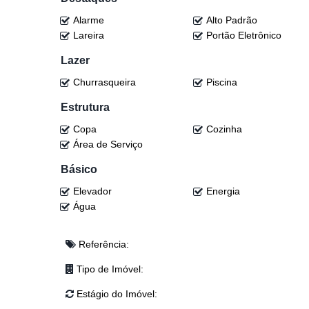
💼 Escritório
Alarme
Alto Padrão
📦 Despensa
Lareira
Portão Eletrônico
🔹 Parte superior:
Lazer
🛌 4 suítes
Churrasqueira
Piscina
🍽️ Sala de jantar
📺 Sala de TV
Estrutura
🛁 Banheiro social
🍳 Cozinha e copa
Copa
Cozinha
🔥 Lavação com churrasqueira
Área de Serviço
Básico
🔹 Diferenciais:
🛗 Elevador
Elevador
Energia
♨️ Aquecimento com gerador a óleo ou solar
Água
🔥 Caldeira a lenha
🔒 Sistema de segurança com guarita
Referência:
🎉 Área de lazer completa:
Tipo de Imóvel:
🛏️ 1 suíte
Estágio do Imóvel:
🛁 Banheiro social