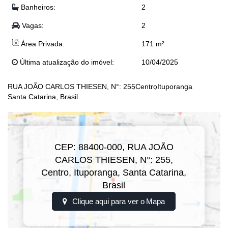
Banheiros:
2
Vagas:
2
Área Privada:
171 m²
Última atualização do imóvel:
10/04/2025
RUA JOÃO CARLOS THIESEN
,
N°:
255
Centro
Ituporanga
Santa Catarina, Brasil
CEP: 88400-000
,
RUA JOÃO
CARLOS THIESEN
,
N°:
255
,
Centro
,
Ituporanga
,
Santa Catarina
,
Brasil
Clique aqui para ver o
Mapa