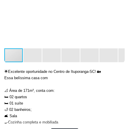
🌟Excelente oportunidade no Centro de Ituporanga-SC! 🏡
Essa belíssima casa com
📐 Área de 171m², conta com:
🛏 02 quartos
🛏 01 suíte
🛁 02 banheiros;
🛋 Sala
🍳Cozinha completa e mobiliada
🧺 Lavanderia