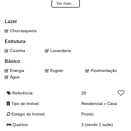
Ver mais...
🚗 Garagem para dois carros
📍Com uma localização privilegiada, proporcionando fácil acesso ao
Lazer
comércio, escolas e demais serviços, e uma área interna confortável e
Churrasqueira
espaçosa, essa residência é o lugar ideal para você que busca
conforto, tranquilidade e praticidade!
Estrutura
Cozinha
Lavanderia
💰Valor: R$950.000,00
Básico
☎ Entre em contato agora mesmo e agende uma visita para conhecer
e se encantar com esse lindo imóvel! 🔑🏠
Energia
Esgoto
Pavimentação
Água
#vendaimoveis #centrodacidade #casadossonhos #ituporangasc
Referência:
28
(OBS: Valor sujeito a alteração sem aviso prévio)
Tipo de Imóvel:
Residencial
»
Casa
Estágio do Imóvel:
Pronto
Quartos:
3 (sendo 1 suíte)