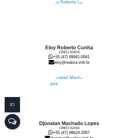
Eloy Roberto Cunha
CRECI
61874
+55 (47) 99941-0041
eloy@realiza.imb.br
Djonatan Machado Lopes
CRECI
62410
+55 (47) 99624-2007