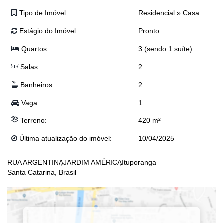
(OBS: Valor sujeito a alteração sem aviso prévio)
Tipo de Imóvel:
Residencial
»
Casa
Estágio do Imóvel:
Pronto
Quartos:
3 (sendo 1 suíte)
Salas:
2
Banheiros:
2
Vaga:
1
Terreno:
420 m²
Última atualização do imóvel:
10/04/2025
RUA ARGENTINA
JARDIM AMÉRICA
Ituporanga
Santa Catarina, Brasil