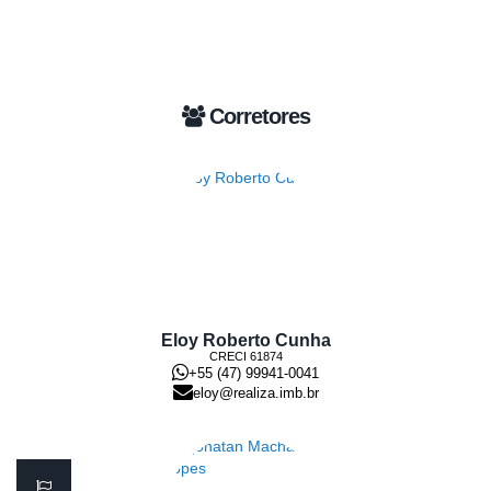
Corretores
Eloy Roberto Cunha
CRECI
61874
+55 (47) 99941-0041
eloy@realiza.imb.br