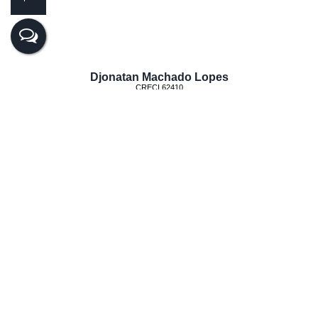
Djonatan Machado Lopes
CRECI
62410
+55 (47) 99624-2007
djonatan@realiza.imb.br
Lucas Hemkemaier dos Santos
CRECI
44.182
+55 (47) 99143-0145
lucas@realiza.imb.br