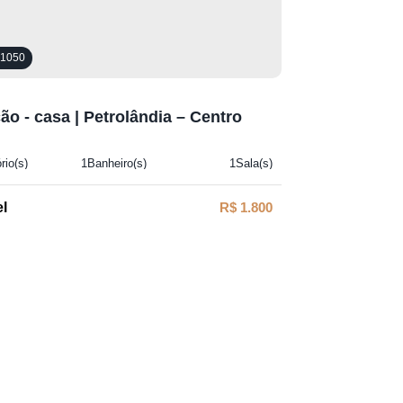
1050
ão - casa | Petrolândia – Centro
rio(s)
1
Banheiro(s)
1
Sala(s)
uíte(s)
1
Vaga(s)
R$
1.800