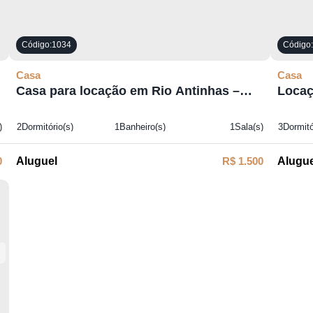
1034
Casa
Casa
Casa para locação em Rio Antinhas –
Locaç
Petrolândia! 03
)
2
Dormitório(s)
1
Banheiro(s)
1
Sala(s)
3
Dormitó
1
S
0
R$
1.500