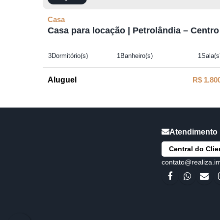
Casa
Casa para locação | Petrolândia – Centro
3
Dormitório(s)
1
Banheiro(s)
1
Sala(s
1
Suíte(s)
1
Vaga(s)
R$
1.80
Central do Clie
contato@realiza.i