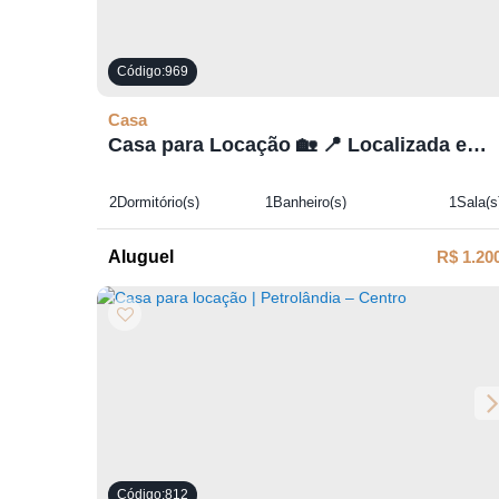
969
Casa
Casa para Locação 🏡 📍 Localizada em
Rio Antinhas – Petrolândia
2
Dormitório(s)
1
Banheiro(s)
1
Sala(s
R$
1.20
812