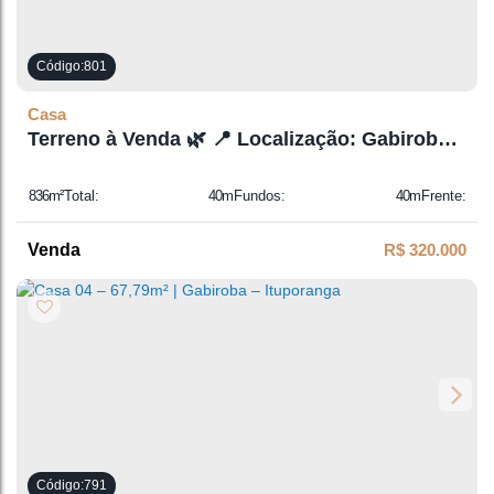
801
Casa
Terreno à Venda 🌿 📍 Localização: Gabiroba –
Ituporanga
836m²
Total:
40m
Fundos:
40m
Frente:
19m
Lado Direito:
19m
Lado Esquerdo:
R$
320.000
791