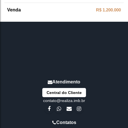
1
Vaga(s)
R$
1.200.000
Central do Cliente
contato@realiza.imb.br