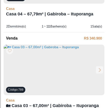
Casa
Casa 04 – 67,79m² | Gabiroba – Ituporanga
2
Dormitório(s)
1 ~ 111
Banheiro(s)
1
Sala(s)
1
Suíte(s)
68m²
Total:
R$
340.900
789
Casa
🏡 Casa 03 – 67,00m² | Gabiroba – Ituporanga