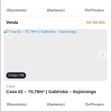
2
Dormitório(s)
1
Banheiro(s)
67m²
Privativo:
1
Sala(s)
R$
340.900
788
Casa
Casa 02 – 70,79m² | Gabiroba – Ituporanga
3
Dormitório(s)
1
Banheiro(s)
71m²
Privativo:
1
Sala(s)