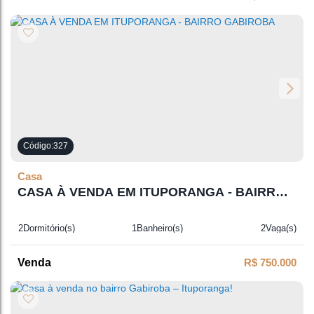
327
Casa
CASA À VENDA EM ITUPORANGA - BAIRRO
GABIROBA
2
Dormitório(s)
1
Banheiro(s)
2
Vaga(s)
R$
750.000