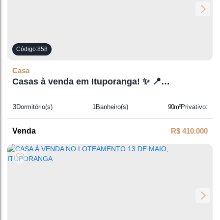
858
Casa
Casas à venda em Ituporanga! ✨ 📍
Localização: 13 de Maio – Gabiroba –
Ituporanga
3
Dormitório(s)
1
Banheiro(s)
90m²
Privativo:
1
Sala(s)
2
Vaga(s)
R$
410.000