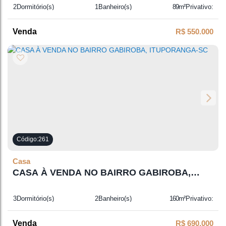
2
Dormitório(s)
1
Banheiro(s)
89m²
Privativo:
1
Sala(s)
1
Suíte(s)
1
Vaga(s)
R$
550.000
261
Casa
CASA À VENDA NO BAIRRO GABIROBA,
ITUPORANGA-SC
3
Dormitório(s)
2
Banheiro(s)
160m²
Privativo:
2
Vaga(s)
R$
690.000