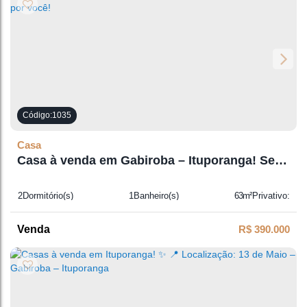
1035
Casa
Casa à venda em Gabiroba – Ituporanga! Seu
novo lar espera por você!
2
Dormitório(s)
1
Banheiro(s)
63m²
Privativo:
1
Sala(s)
1
Suíte(s)
1
Vaga(s)
R$
390.000