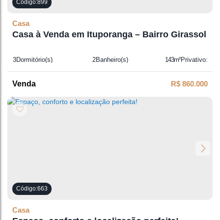
899
Casa
Casa à Venda em Ituporanga – Bairro Girassol
3
Dormitório(s)
2
Banheiro(s)
143m²
Privativo:
1
Sala(s)
370m²
Total:
1
Vaga(s)
R$
860.000
663
Casa