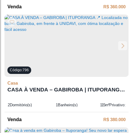
R$
360.000
796
Casa
CASA À VENDA – GABIROBA | ITUPORANGA
📍 Localizada no bairro Gabiroba, em frente à
UNIDAVI, com ótima localização e fácil acesso
2
Dormitório(s)
1
Banheiro(s)
115m²
Privativo:
1
Sala(s)
1
Vaga(s)
R$
380.000