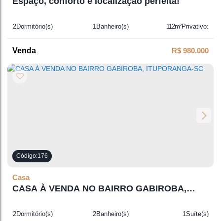
Espaço, conforto e localização perfeita!
2
Dormitório(s)
1
Banheiro(s)
112m²
Privativo:
2
Sala(s)
1
Suíte(s)
1200m²
Total:
1
Vaga(s)
R$
980.000
176
Casa
CASA À VENDA NO BAIRRO GABIROBA,
ITUPORANGA-SC
2
Dormitório(s)
2
Banheiro(s)
1
Suíte(s)