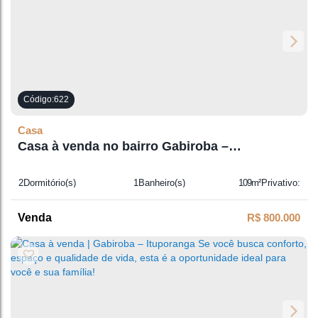
622
Casa
Casa à venda no bairro Gabiroba –
Ituporanga!
2
Dormitório(s)
1
Banheiro(s)
109m²
Privativo:
1
Sala(s)
1
Suíte(s)
360m²
Total:
R$
800.000