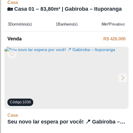
Casa
🏡 Casa 01 – 83,80m² | Gabiroba – Ituporanga
3
Dormitório(s)
1
Banheiro(s)
84m²
Privativo:
1
Sala(s)
1
Suíte(s)
R$
426.000
1036
Casa
Seu novo lar espera por você! 📍 Gabiroba –
Ituporanga