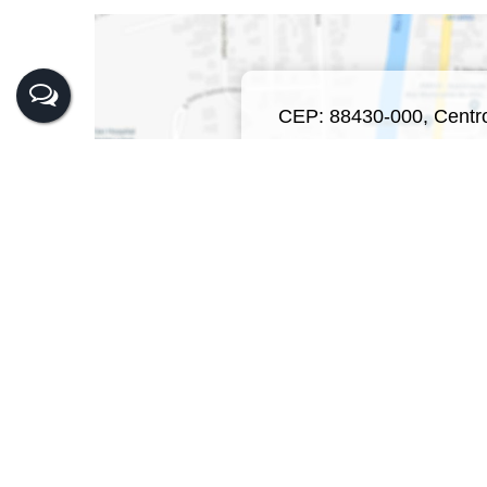
CEP: 88430-000
,
Centr
Clique a