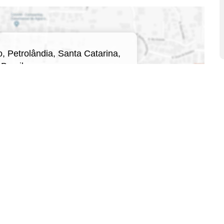
o
,
Petrolândia
,
Santa Catarina
,
Brasil
qui para ver o
Mapa
Corretores