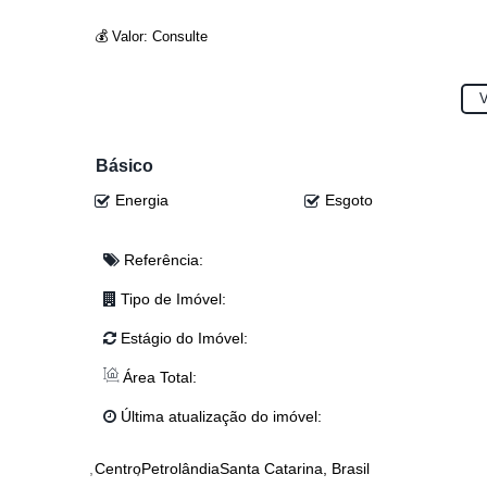
💰 Valor: Consulte
✨ Entre em contato e agende uma visita!
V
📞 Entre em contato agora mesmo e agende uma visita:
📲 Eloy: (47) 99941-0041
📲 Djonatan: (47) 99624-2007
Básico
📲 Lucas: (47) 99143-0145
Energia
Esgoto
📲 Josi: (47) 99243-5366
📲 Anderson: (47) 98468-0283
📲 Junior: (47) 99767-2341
Referência:
📲 Realiza Imobiliária: (47) 3300-0398
Tipo de Imóvel:
Estágio do Imóvel:
Área Total:
Última atualização do imóvel:
Centro
Petrolândia
Santa Catarina, Brasil