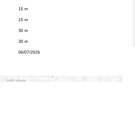
15 m
15 m
30 m
30 m
06/07/2026
A VISTA
,
Ituporanga
,
Santa
rina
,
Brasil
qui para ver o
Mapa