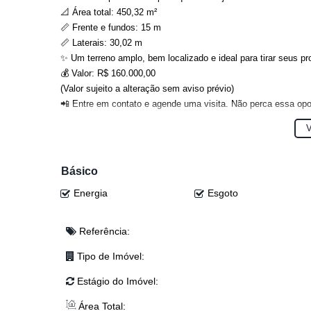
📐 Área total: 450,32 m²
📏 Frente e fundos: 15 m
📏 Laterais: 30,02 m
✨ Um terreno amplo, bem localizado e ideal para tirar seus pr
💰 Valor: R$ 160.000,00
(Valor sujeito a alteração sem aviso prévio)
📲 Entre em contato e agende uma visita. Não perca essa opo
Anderson: (47) 98468-0283
V
Djonatan: (47) 99624-2007
Dyone: (47) 99113-5550
Diulha : (48) 9212-3161
Básico
Eloy: (47) 99941-0041
Energia
Esgoto
Josi: (47) 99243-5366
Junior: (47) 99767-2341
Lucas: (47) 99143-0145
Referência:
Luís: (47) 8824-5691
Tipo de Imóvel:
Estágio do Imóvel:
Área Total: