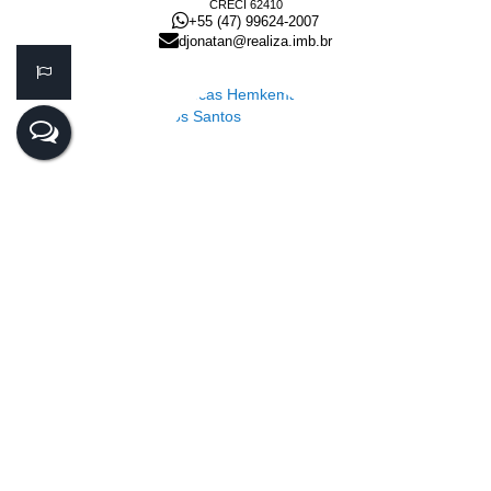
CRECI
62410
+55 (47) 99624-2007
djonatan@realiza.imb.br
Lucas Hemkemaier dos Santos
CRECI
44.182
+55 (47) 99143-0145
lucas@realiza.imb.br