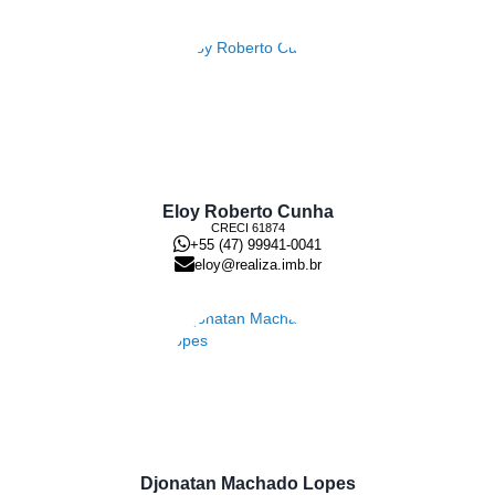
Eloy Roberto Cunha
CRECI
61874
+55 (47) 99941-0041
eloy@realiza.imb.br
Djonatan Machado Lopes