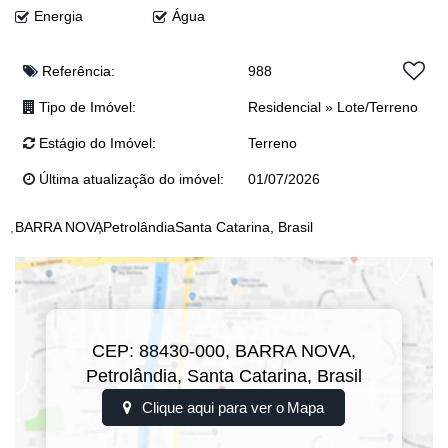
Energia
Água
Debora : (47) 9291-3317
Eloy: (47) 99941-0041
Josi: (47) 99243-5366
Referência:
988
Junior: (47) 99767-2341
Tipo de Imóvel:
Residencial
»
Lote/Terreno
Lucas: (47) 99143-0145
Luís: (47) 8824-5691
Estágio do Imóvel:
Terreno
Última atualização do imóvel:
01/07/2026
BARRA NOVA
Petrolândia
Santa Catarina, Brasil
CEP: 88430-000
,
BARRA NOVA
,
Petrolândia
,
Santa Catarina
,
Brasil
Clique aqui para ver o
Mapa