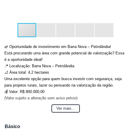
🌿 Oportunidade de investimento em Barra Nova – Petrolândia!
Está procurando uma área com grande potencial de valorização? Essa
é a oportunidade ideal!
📍 Localização: Barra Nova – Petrolândia
📐 Área total: 4,2 hectares
Uma excelente opção para quem busca investir com segurança, seja
para projetos rurais, lazer ou pensando na valorização da região.
💰 Valor: R$ 800.000,00
(Valor sujeito a alteração sem aviso prévio)
Entre em contato e agende uma visita. Invista hoje em um patrimônio
Ver mais...
que pode render grandes oportunidades no futuro!
Anderson: (47) 98468-0283
Djonatan: (47) 99624-2007
Básico
Dyone: (47) 99113-5550