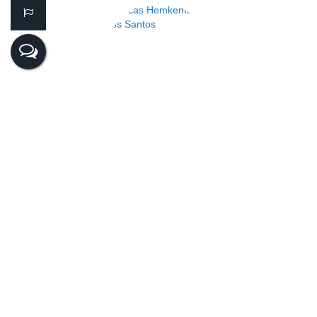
Lucas Hemkemaier dos Santos
CRECI
44.182
+55 (47) 99143-0145
lucas@realiza.imb.br
Anderson Pitz
CRECI
65439
+55 (47) 98468-0283