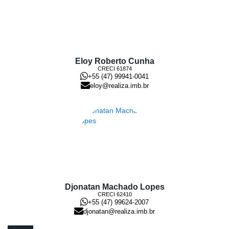
Eloy Roberto Cunha
CRECI
61874
+55 (47) 99941-0041
eloy@realiza.imb.br
Djonatan Machado Lopes
CRECI
62410
+55 (47) 99624-2007
djonatan@realiza.imb.br