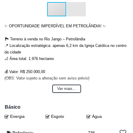
✨ OPORTUNIDADE IMPERDÍVEL EM PETROLÂNDIA! ✨
🏞 Terreno à venda no Rio Jango – Petrolândia
📍 Localização estratégica: apenas 6,2 km da Igreja Católica no centro
da cidade
📐 Área total: 1.976 hectares
💰 Valor: R$ 250.000,00
(OBS: Valor sujeito a alteração sem aviso prévio)
Ver mais...
Perfeito para quem busca investir, construir ou garantir um espaço
amplo e cheio de possibilidades!
Básico
📲 Entre em contato e garanta essa chance única!
Energia
Esgoto
Água
📲 Eloy: (47) 99941-0041
📲 Djonatan: (47) 99624-2007
📲 Lucas: (47) 99143-0145
Referência:
736