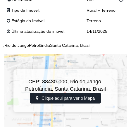
📲 Josi: (47) 99243-5366
Tipo de Imóvel:
Rural
»
Terreno
📲 Anderson: (47) 98468-0283
📲 Junior: (47) 99767-2341
Estágio do Imóvel:
Terreno
📲 Dyone : (47) 9113-5550
📲 Realiza Imobiliária: (47) 3300-0398
Última atualização do imóvel:
14/11/2025
Rio do Jango
Petrolândia
Santa Catarina, Brasil
CEP: 88430-000
,
Rio do Jango
,
Petrolândia
,
Santa Catarina
,
Brasil
Clique aqui para ver o
Mapa