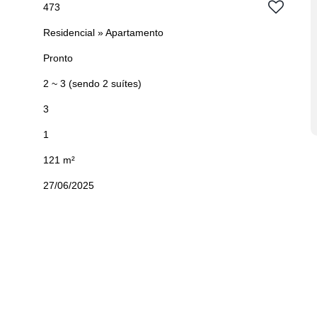
473
Residencial
»
Apartamento
Pronto
2 ~ 3 (sendo 2 suítes)
3
1
121 m²
27/06/2025
52
,
Meia Praia
,
Itapema
,
Santa