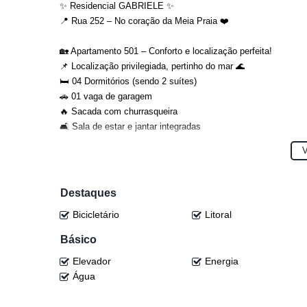
✨ Residencial GABRIELE ✨
📍 Rua 252 – No coração da Meia Praia ❤️
🏡 Apartamento 501 – Conforto e localização perfeita!
📌 Localização privilegiada, pertinho do mar 🌊
🛏️ 04 Dormitórios (sendo 2 suítes)
🚗 01 vaga de garagem
🔥 Sacada com churrasqueira
🛋️ Sala de estar e jantar integradas
📐 121m² de área privativa
V
💰 R$ 1.250.000,00
(Valores sujeitos a alteração sem aviso prévio)
Destaques
Bicicletário
Litoral
📆 Condições de pagamento flexíveis 🤝
Básico
🔑 Viva o melhor da Meia Praia com qualidade, espaço e local
Elevador
Energia
📲 Entre em contato e agende sua visita!
Água