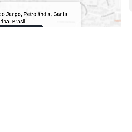
do Jango
,
Petrolândia
,
Santa
rina
,
Brasil
qui para ver o
Mapa
Corretores