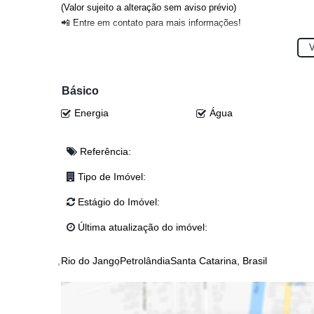
(Valor sujeito a alteração sem aviso prévio)
📲 Entre em contato para mais informações!
Anderson: (47) 98468-0283
V
Djonatan: (47) 99624-2007
Dyone: (47) 99113-5550
Eloy: (47) 99941-0041
Básico
Josi: (47) 99243-5366
Energia
Água
Junior: (47) 99767-2341
Lucas: (47) 99143-0145
Referência:
Tipo de Imóvel:
Estágio do Imóvel:
Última atualização do imóvel:
Rio do Jango
Petrolândia
Santa Catarina, Brasil