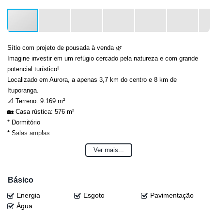
Sítio com projeto de pousada à venda 🌿
Imagine investir em um refúgio cercado pela natureza e com grande
potencial turístico!
Localizado em Aurora, a apenas 3,7 km do centro e 8 km de
Ituporanga.
📐 Terreno: 9.169 m²
🏡 Casa rústica: 576 m²
* Dormitório
* Salas amplas
* Cozinha
Ver mais...
* Banheiros
* Depósitos
🏗️ Bloco em alvenaria: 490 m²
Básico
* 13 suítes + vestiário
Energia
Esgoto
Pavimentação
* Estrutura interna inacabada (ideal para personalizar o projeto)
Água
🌊 Fundos com rio