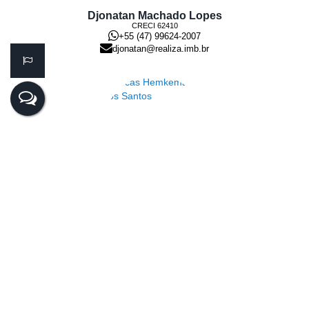
Djonatan Machado Lopes
CRECI
62410
+55 (47) 99624-2007
djonatan@realiza.imb.br
Lucas Hemkemaier dos Santos
CRECI
44.182
+55 (47) 99143-0145
lucas@realiza.imb.br