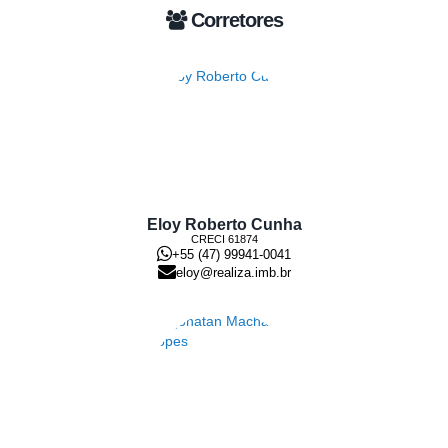
Corretores
Eloy Roberto Cunha
CRECI
61874
+55 (47) 99941-0041
eloy@realiza.imb.br