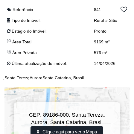
💧 Lagoa
🌳 Bosque
Referência:
841
🚗 Estacionamento
Tipo de Imóvel:
Rural
»
Sítio
💰 Valor: R$ 1.590.000,00
(Valor sujeito a alteração sem aviso prévio)
Estágio do Imóvel:
Pronto
📌 Estuda proposta
Um espaço único para transformar em pousada, retiro ou investimento
Área Total:
9169 m²
dos sonhos.
Área Privada:
576 m²
📲 Entre em contato e saiba mais!📲 Anderson: (47) 98468-0283
📲 Djonatan: (47) 99624-2007
Última atualização do imóvel:
14/04/2026
📲 Dyone: (47) 9113-5550
📲 Eloy: (47) 99941-0041
Santa Tereza
Aurora
Santa Catarina, Brasil
📲 Josi: (47) 99243-5366
📲 Junior: (47) 99767-2341
📲 Lucas: (47) 99143-0145
📲 Realiza Imobiliária: (47) 3300-039
CEP: 89186-000
,
Santa Tereza
,
Aurora
,
Santa Catarina
,
Brasil
Clique aqui para ver o
Mapa