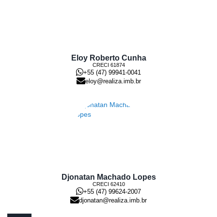
Eloy Roberto Cunha
CRECI
61874
+55 (47) 99941-0041
eloy@realiza.imb.br
Djonatan Machado Lopes
CRECI
62410
+55 (47) 99624-2007
djonatan@realiza.imb.br