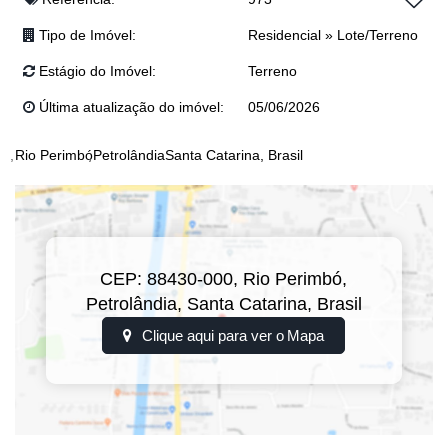
Josi: (47) 99243-5366
Tipo de Imóvel:
Residencial
»
Lote/Terreno
Junior: (47) 99767-2341
Lucas: (47) 99143-0145
Estágio do Imóvel:
Terreno
Luís: (47) 8824-5691
Última atualização do imóvel:
05/06/2026
Rio Perimbó
Petrolândia
Santa Catarina, Brasil
CEP: 88430-000
,
Rio Perimbó
,
Petrolândia
,
Santa Catarina
,
Brasil
Clique aqui para ver o
Mapa