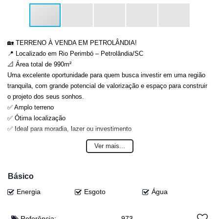
🏡 TERRENO À VENDA EM PETROLÂNDIA!
📍 Localizado em Rio Perimbó – Petrolândia/SC
📐 Área total de 990m²
Uma excelente oportunidade para quem busca investir em uma região
tranquila, com grande potencial de valorização e espaço para construir
o projeto dos seus sonhos.
✅ Amplo terreno
✅ Ótima localização
✅ Ideal para moradia, lazer ou investimento
💰 Valor: R$ 150.000,00
Ver mais...
(Valor sujeito a alteração sem aviso prévio)
Entre em contato para mais informações e agende uma visita!
Anderson: (47) 98468-0283
Básico
Djonatan: (47) 99624-2007
Energia
Esgoto
Água
Dyone: (47) 99113-5550
Diulha : (48) 9212-3161
Eloy: (47) 99941-0041
Referência:
973