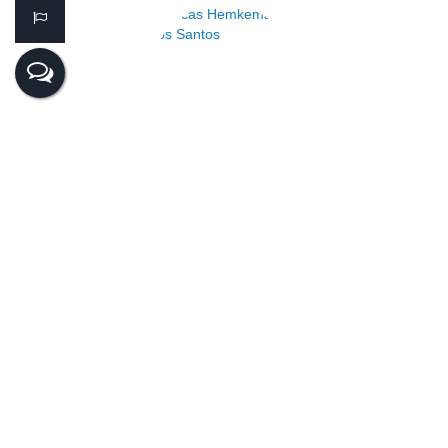
Lucas Hemkemaier dos Santos
CRECI
44.182
+55 (47) 99143-0145
lucas@realiza.imb.br
Anderson Pitz
CRECI
65439
+55 (47) 98468-0283