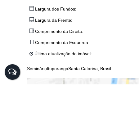
Largura dos Fundos:
Largura da Frente:
Comprimento da Direita:
Comprimento da Esquerda:
Última atualização do imóvel:
Seminário
Ituporanga
Santa Catarina, Brasil
CEP: 88400-000
,
Se
Cata
Clique a