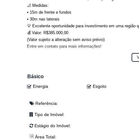
📐 Medidas:
• 15m de frente e fundos
• 30m nas laterais
💡 Excelente oportunidade para investimento em uma região 
💰 Valor: R$385.000,00
(Valor sujeito a alteração sem aviso prévio)
Entre em contato para mais informações!
Anderson: (47) 98468-0283
V
Djonatan: (47) 99624-2007
Dyone: (47) 99113-5550
Eloy: (47) 99941-0041
Básico
Josi: (47) 99243-5366
Energia
Esgoto
Junior: (47) 99767-2341
Lucas: (47) 99143-0145
Referência:
Tipo de Imóvel:
Estágio do Imóvel:
Área Total: