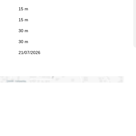
15 m
15 m
30 m
30 m
21/07/2026
minário
,
Ituporanga
,
Santa
rina
,
Brasil
qui para ver o
Mapa