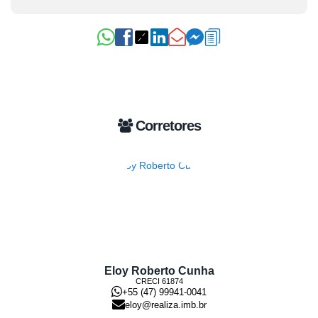
Corretores
Eloy Roberto Cunha
CRECI
61874
+55 (47) 99941-0041
eloy@realiza.imb.br