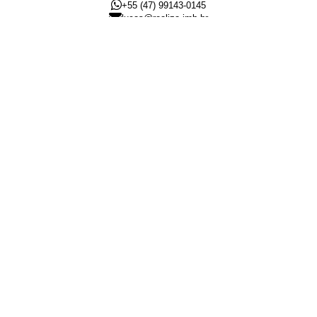
+55 (47) 99143-0145
lucas@realiza.imb.br
Anderson Pitz
CRECI
65439
+55 (47) 98468-0283
anderson@realiza.imb.br