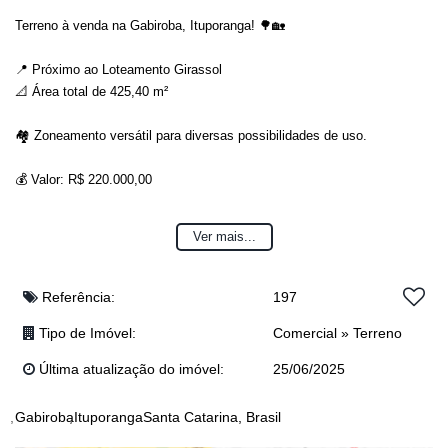
Terreno à venda na Gabiroba, Ituporanga! 🌳🏡
📍 Próximo ao Loteamento Girassol
📐 Área total de 425,40 m²
🏘️ Zoneamento versátil para diversas possibilidades de uso.
💰 Valor: R$ 220.000,00
Não deixe essa oportunidade passar! Entre em contato agora e agende
Ver mais...
sua visita! 📞✨
(Obs: valor sujeito à alteração sem aviso prévio)
Referência:
197
Tipo de Imóvel:
Comercial
»
Terreno
Última atualização do imóvel:
25/06/2025
Gabiroba
Ituporanga
Santa Catarina, Brasil