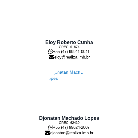
Eloy Roberto Cunha
CRECI
61874
+55 (47) 99941-0041
eloy@realiza.imb.br
Djonatan Machado Lopes
CRECI
62410
+55 (47) 99624-2007
djonatan@realiza.imb.br