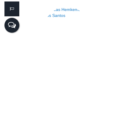
Lucas Hemkemaier dos Santos
CRECI
44.182
+55 (47) 99143-0145
lucas@realiza.imb.br
Anderson Pitz
CRECI
65439