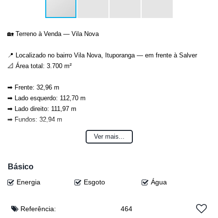
🏡 Terreno à Venda — Vila Nova
📍 Localizado no bairro Vila Nova, Ituporanga — em frente à Salver
📐 Área total: 3.700 m²
➡ Frente: 32,96 m
➡ Lado esquerdo: 112,70 m
➡ Lado direito: 111,97 m
➡ Fundos: 32,94 m
Ver mais...
✅ Ótima oportunidade para investimento ou construção!
💰 Valor: R$ 250.000,00
Básico
( Obs: valores sujeitos à alteração sem aviso prévio)
Energia
Esgoto
Água
Referência:
464