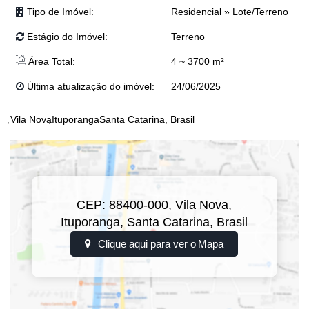
Tipo de Imóvel:
Residencial
»
Lote/Terreno
Estágio do Imóvel:
Terreno
Área Total:
4 ~ 3700 m²
Última atualização do imóvel:
24/06/2025
Vila Nova
Ituporanga
Santa Catarina, Brasil
CEP: 88400-000
,
Vila Nova
,
Ituporanga
,
Santa Catarina
,
Brasil
Clique aqui para ver o
Mapa