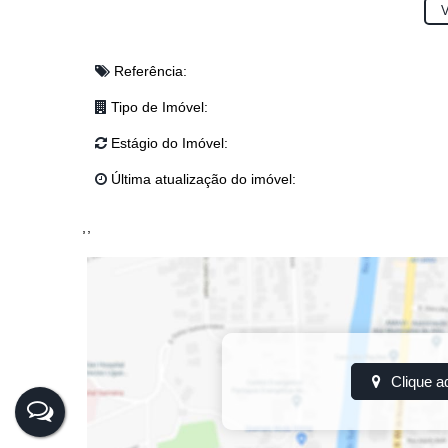
V
#terrenoàvenda
#Imbuia
#oportunidade
(Obs: valores sujeitos à alterações sem aviso prévio)
Referência:
Tipo de Imóvel:
Estágio do Imóvel:
Última atualização do imóvel:
,
Clique a