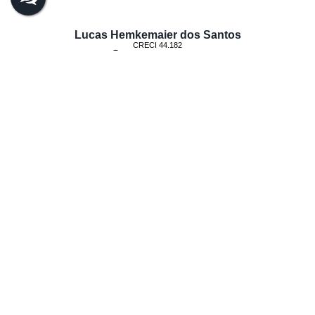
Lucas Hemkemaier dos Santos
CRECI
44.182
+55 (47) 99143-0145
lucas@realiza.imb.br
Anderson Pitz
CRECI
65439
+55 (47) 98468-0283
anderson@realiza.imb.br