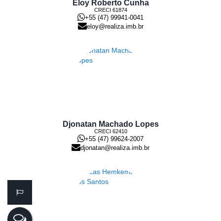
Eloy Roberto Cunha
CRECI
61874
+55 (47) 99941-0041
eloy@realiza.imb.br
Djonatan Machado Lopes
CRECI
62410
+55 (47) 99624-2007
djonatan@realiza.imb.br