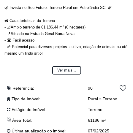
🌿 Invista no Seu Futuro: Terreno Rural em Petrolândia-SC! 🌿
🚜 Características do Terreno:
- 📐Amplo terreno de 61.186,44 m² (6 hectares)
- 📍Situado na Estrada Geral Barra Nova
- 🛣 Fácil acesso
- 🌱 Potencial para diversos projetos: cultivo, criação de animais ou até
mesmo um lindo sítio!
💰 Preço Imperdível: Apenas R$300.000,00!
Ver mais...
✨ Não deixe essa chance escapar! Realize seu sonho de viver no
campo! Entre em contato e agende uma visita!
Referência:
90
Venha ver de perto e se encantar! 🌾
Tipo de Imóvel:
Rural
»
Terreno
(Obs: Valor sujeito à alteração sem aviso prévio)
Estágio do Imóvel:
Terreno
Área Total:
61186 m²
Última atualização do imóvel:
07/02/2025