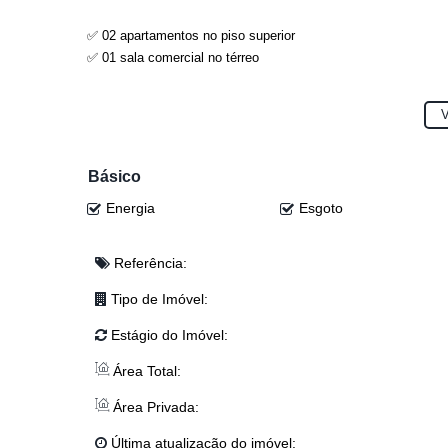
✅ 02 apartamentos no piso superior
✅ 01 sala comercial no térreo
💰 Valor: R$ 1.500.000,00
V
(Sujeito à alteração sem aviso prévio)
Excelente opção para morar e investir no coração da cidade!
Básico
📞 Entre em contato agora mesmo e agende uma visita:
Energia
Esgoto
📲 Eloy: (47) 99941-0041
📲 Djonatan: (47) 99624-2007
📲 Lucas: (47) 99143-0145
Referência:
📲 Josi: (47) 99243-5366
Tipo de Imóvel:
📲 Anderson: (47) 98468-0283
📲 Junior: (47) 99767-2341
Estágio do Imóvel:
Área Total:
Área Privada:
Última atualização do imóvel: