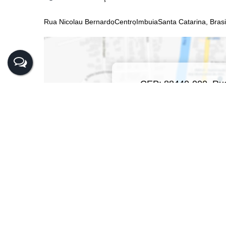
Rua Nicolau Bernardo
Centro
Imbuia
Santa Catarina, Brasi
CEP: 88440-000
,
Rua
Imbuia
,
San
Clique a