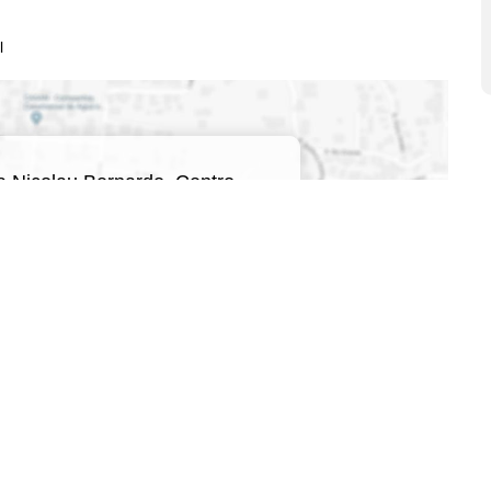
l
 Nicolau Bernardo
,
Centro
,
ta Catarina
,
Brasil
qui para ver o
Mapa
Corretores